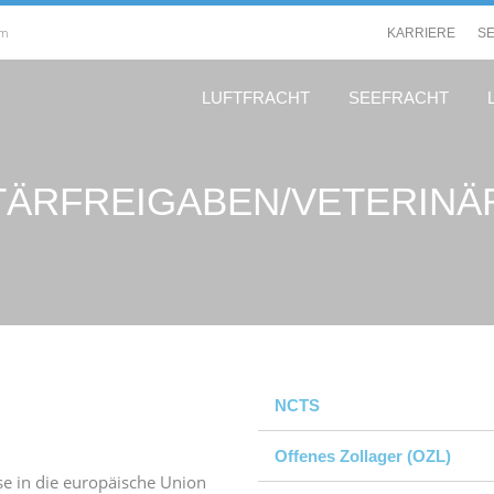
om
KARRIERE
S
LUFTFRACHT
SEEFRACHT
TÄRFREIGABEN/VETERINÄ
NCTS
Offenes Zollager (OZL)
se in die europäische Union