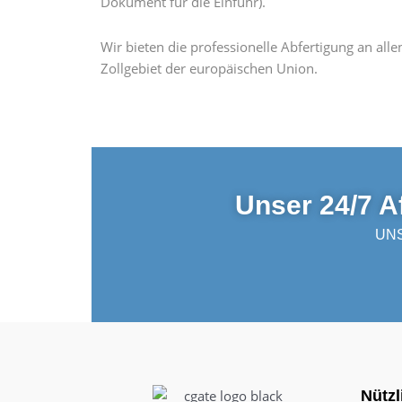
Dokument für die Einfuhr).
Wir bieten die professionelle Abfertigung an allen 
Zollgebiet der europäischen Union.
Unser 24/7 A
UNS
Nützl