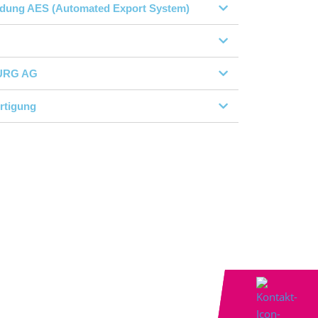
ldung AES (Automated Export System)
URG AG
ertigung