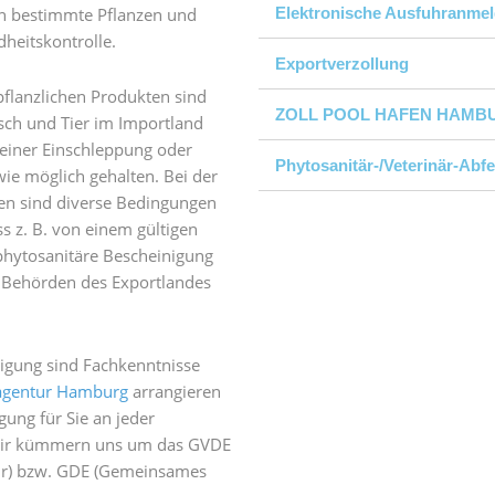
gen bestimmte Pflanzen und
Elektronische Ausfuhranme
dheitskontrolle.
Exportverzollung
flanzlichen Produkten sind
ZOLL POOL HAFEN HAMB
sch und Tier im Importland
 einer Einschleppung oder
Phytosanitär-/Veterinär-Abf
e möglich gehalten. Bei der
ren sind diverse Bedingungen
s z. B. von einem gültigen
 phytosanitäre Bescheinigung
n Behörden des Exportlandes
tigung sind Fachkenntnisse
agentur Hamburg
arrangieren
gung für Sie an jeder
 Wir kümmern uns um das GVDE
hr) bzw. GDE (Gemeinsames