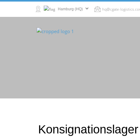
hq@cgate-logistics.c
Hamburg (HQ)
Konsignationslager