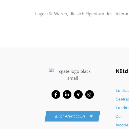
Lager für Waren, die sich Eigentum des Liefera
Nützl
Facebook-
Linkedin-
Xing
Instagram
Luftfra
f
in
Seefra
Landtr
JETZT ANMELDEN
Zoll
Incote