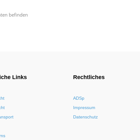
nten befinden
iche Links
Rechtliches
cht
ADSp
cht
Impressum
ansport
Datenschutz
rms