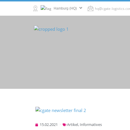
hq@cgate-logistics.c
Hamburg (HQ)
15.02.2021
Artikel
,
Informatives