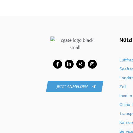
Nützl
Facebook-
Linkedin-
Xing
Instagram
Luftfra
f
in
Seefra
Landtr
JETZT ANMELDEN
Zoll
Incote
China 
Transp
Karrier
Servic