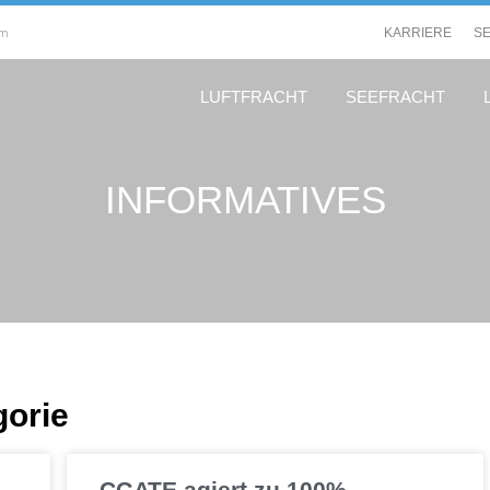
om
KARRIERE
S
LUFTFRACHT
SEEFRACHT
INFORMATIVES
gorie
Seite
Seite
CGATE agiert zu 100% –