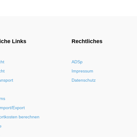
iche Links
Rechtliches
cht
ADSp
cht
Impressum
ansport
Datenschutz
rms
Import/Export
ortkosten berechnen
e
e